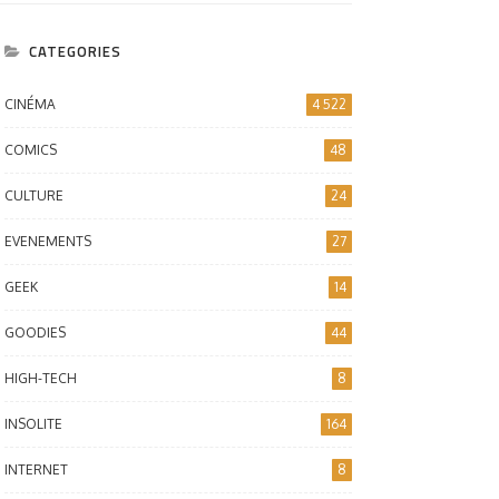
CATEGORIES
CINÉMA
4 522
COMICS
48
CULTURE
24
EVENEMENTS
27
GEEK
14
GOODIES
44
HIGH-TECH
8
INSOLITE
164
INTERNET
8