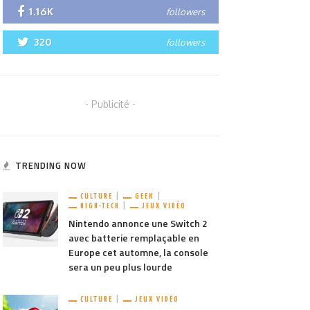
1.16K
followers
320
followers
- Publicité -
TRENDING NOW
CULTURE
GEEK
HIGH-TECH
JEUX VIDÉO
Nintendo annonce une Switch 2
avec batterie remplaçable en
Europe cet automne, la console
sera un peu plus lourde
CULTURE
JEUX VIDÉO