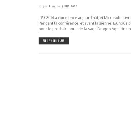
par
LISA
le
9 JUIN 2014
L'E3 2014 a commencé aujourd'hui, et Microsoft ouvre 
Pendant la conférence, et avant la sienne, EA nous of
pour le prochain opus de la saga Dragon Age. Un uni
EN SAVOIR PLUS