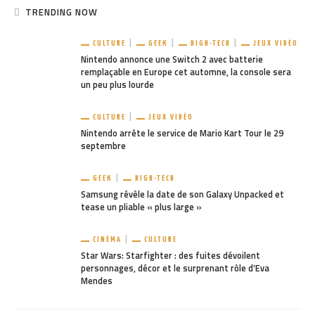
TRENDING NOW
CULTURE
GEEK
HIGH-TECH
JEUX VIDÉO
Nintendo annonce une Switch 2 avec batterie
remplaçable en Europe cet automne, la console sera
un peu plus lourde
CULTURE
JEUX VIDÉO
Nintendo arrête le service de Mario Kart Tour le 29
septembre
GEEK
HIGH-TECH
Samsung révèle la date de son Galaxy Unpacked et
tease un pliable « plus large »
CINÉMA
CULTURE
Star Wars: Starfighter : des fuites dévoilent
personnages, décor et le surprenant rôle d’Eva
Mendes