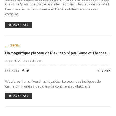
Christ. Il n'y avait peut-être pas internet mais... des jeux de société !
Des chercheurs de l'université d'Izmir ont découvert un set
complet
EN SAVOIR PLUS
CINÉMA
Un magnifique plateau de Risk inspiré par Game of Thrones !
par
RUSS
le
20 AOÛT 2012
PARTAGER
1.44K
Westeros, ton univers impitoyable... Le cœur des intrigues de
Game of Thrones a lieu dans ce continent aux faux airs
EN SAVOIR PLUS