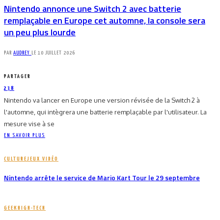
Nintendo annonce une Switch 2 avec batterie
remplaçable en Europe cet automne, la console sera
un peu plus lourde
PAR
AUDREY
LE
10 JUILLET 2026
PARTAGER
238
Nintendo va lancer en Europe une version révisée de la Switch 2 à
l'automne, qui intègrera une batterie remplaçable par l'utilisateur. La
mesure vise à se
EN SAVOIR PLUS
CULTURE
JEUX VIDÉO
Nintendo arrête le service de Mario Kart Tour le 29 septembre
GEEK
HIGH-TECH