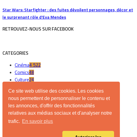
Star Wars: Starfighter : des fuites dévoilent personnages, décor et
le surprenant rôle d’Eva Mendes
RETROUVEZ-NOUS SUR FACEBOOK
CATEGORIES
Cinéma
4 522
Comics
48
Culture
24
Evenements
27
Ce site web utilise des cookies. Les cookies
Geek
14
nous permettent de personnaliser le contenu et
Goodies
44
les annonces, d'offrir des fonctionnalités
High-Tech
8
relatives aux médias sociaux et d'analyser notre
Insolite
164
trafic.
En savoir plus
Internet
8
Jeux de société
10