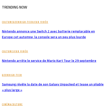
TRENDING NOW
CULTURE
GEEK
HIGH-TECH
JEUX VIDÉO
Nintendo annonce une Switch 2 avec batterie remplaçable en
Europe cet automne, la console sera un peu plus lourde
CULTURE
JEUX VIDÉO
Nintendo arrête le service de Mario Kart Tour le 29 septembre
GEEK
HIGH-TECH
Samsung révèle la date de son Galaxy Unpacked et tease un pliable
« plus large »
CINÉMA
CULTURE