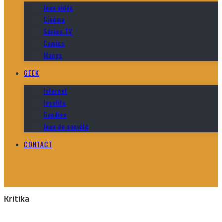
Jeux vidéo
Cinéma
Séries TV
Comics
Manga
GEEK
Internet
Insolite
Goodies
Jeux de société
CONTACT
Kritika