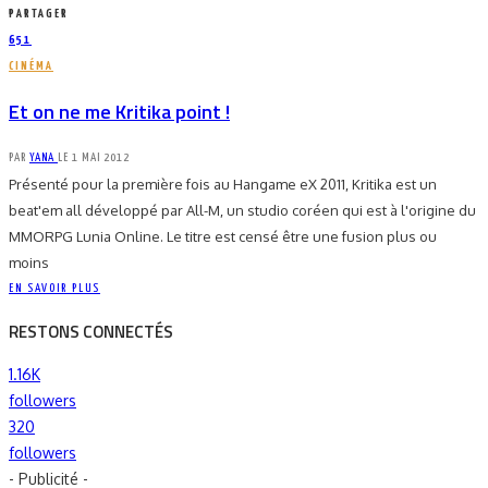
PARTAGER
651
CINÉMA
Et on ne me Kritika point !
PAR
YANA
LE
1 MAI 2012
Présenté pour la première fois au Hangame eX 2011, Kritika est un
beat'em all développé par All-M, un studio coréen qui est à l'origine du
MMORPG Lunia Online. Le titre est censé être une fusion plus ou
moins
EN SAVOIR PLUS
RESTONS CONNECTÉS
1.16K
followers
320
followers
- Publicité -