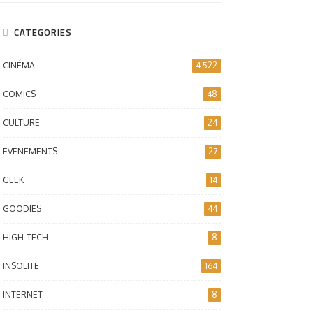
CATEGORIES
CINÉMA
4 522
COMICS
48
CULTURE
24
EVENEMENTS
27
GEEK
14
GOODIES
44
HIGH-TECH
8
INSOLITE
164
INTERNET
8