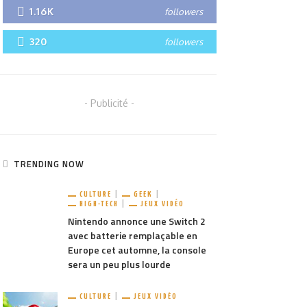
1.16K
followers
320
followers
- Publicité -
TRENDING NOW
CULTURE
GEEK
HIGH-TECH
JEUX VIDÉO
Nintendo annonce une Switch 2
avec batterie remplaçable en
Europe cet automne, la console
sera un peu plus lourde
CULTURE
JEUX VIDÉO