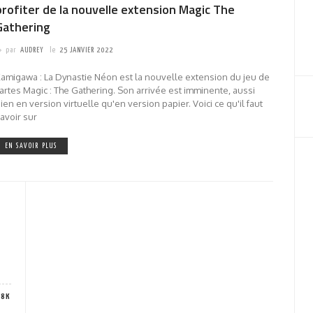
profiter de la nouvelle extension Magic The
Gathering
par
AUDREY
le
25 JANVIER 2022
amigawa : La Dynastie Néon est la nouvelle extension du jeu de
artes Magic : The Gathering. Son arrivée est imminente, aussi
ien en version virtuelle qu'en version papier. Voici ce qu'il faut
avoir sur
EN SAVOIR PLUS
28K