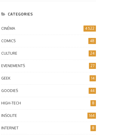
CATEGORIES
CINÉMA
4 522
COMICS
48
CULTURE
24
EVENEMENTS
27
GEEK
14
GOODIES
44
HIGH-TECH
8
INSOLITE
164
INTERNET
8