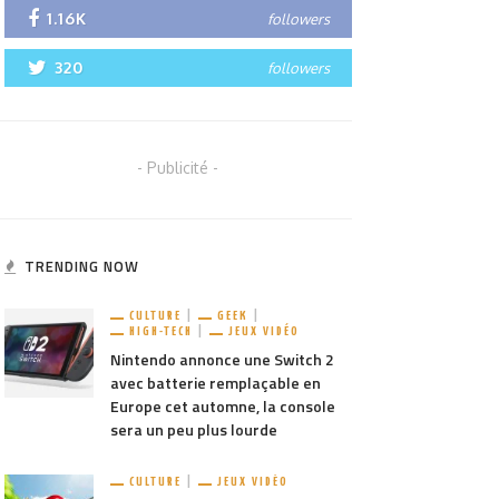
1.16K
followers
320
followers
- Publicité -
TRENDING NOW
CULTURE
GEEK
HIGH-TECH
JEUX VIDÉO
Nintendo annonce une Switch 2
avec batterie remplaçable en
Europe cet automne, la console
sera un peu plus lourde
CULTURE
JEUX VIDÉO