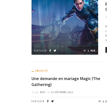
K
c
b
s
PARTAGER
3.86K
INSOLITE
Une demande en mariage Magic (The
Gathering)
par
RUSS
le
30 SEPTEMBRE 2014
PARTAGER
1.