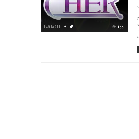
C
s
PARTAGER
655
i
c