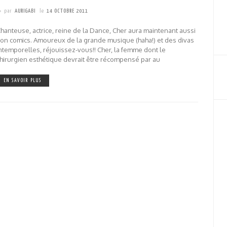
par
AURIGABI
le
14 OCTOBRE 2011
hanteuse, actrice, reine de la Dance, Cher aura maintenant aussi
on comics. Amoureux de la grande musique (haha!) et des divas
ntemporelles, réjouissez-vous!! Cher, la femme dont le
hirurgien esthétique devrait être récompensé par au
EN SAVOIR PLUS