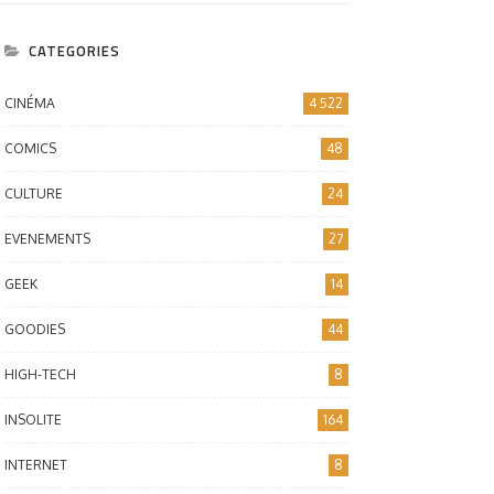
CATEGORIES
CINÉMA
4 522
COMICS
48
CULTURE
24
EVENEMENTS
27
GEEK
14
GOODIES
44
HIGH-TECH
8
INSOLITE
164
INTERNET
8