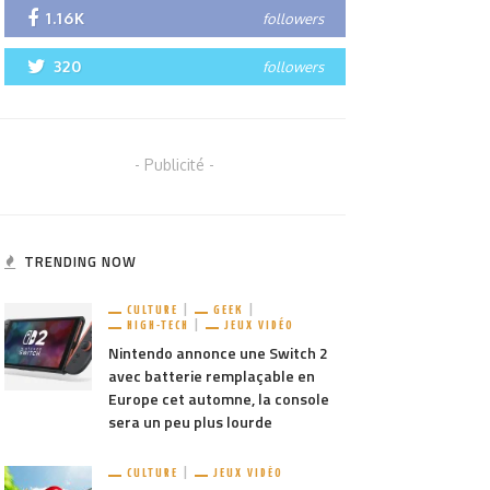
1.16K
followers
320
followers
- Publicité -
TRENDING NOW
CULTURE
GEEK
HIGH-TECH
JEUX VIDÉO
Nintendo annonce une Switch 2
avec batterie remplaçable en
Europe cet automne, la console
sera un peu plus lourde
CULTURE
JEUX VIDÉO