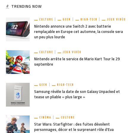
TRENDING NOW
CULTURE
GEEK
HIGH-TECH
JEUX VIDÉO
Nintendo annonce une Switch 2 avec batterie
remplaçable en Europe cet automne, la console sera
un peu plus lourde
CULTURE
JEUX VIDÉO
Nintendo arrête le service de Mario Kart Tour le 29
septembre
GEEK
HIGH-TECH
Samsung révèle la date de son Galaxy Unpacked et
tease un pliable « plus large »
CINÉMA
CULTURE
Star Wars: Starfighter : des fuites dévoilent
personnages, décor et le surprenant rôle d’Eva