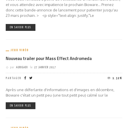
et vous attendez avec impatience le prochain Bioware... Prenez
donc cette bande-annonce de lancement pour patienter jusqu'au
23 mars prochain. > <p style="text-align: justify;"Le
EN SAVOIR PLUS
JEUX VIDÉO
Nouveau trailer pour Mass Effect Andromeda
par
AURIGABI
le
27 JANVIER 2017
PARTAGER
1.32K
Après une déferlante d'informations et d'images en décembre,
Bioware c'était un petit peu (une tout petit peu) calmé sur le
EN SAVOIR PLUS