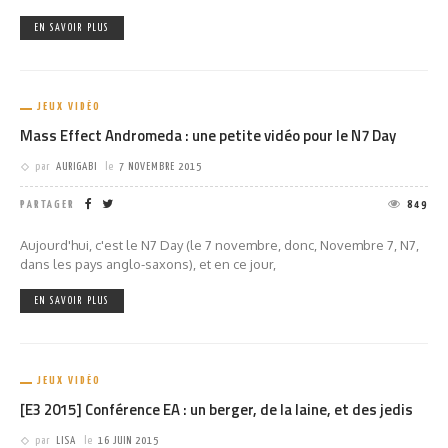
EN SAVOIR PLUS
JEUX VIDÉO
Mass Effect Andromeda : une petite vidéo pour le N7 Day
par
AURIGABI
le
7 NOVEMBRE 2015
PARTAGER
849
Aujourd'hui, c'est le N7 Day (le 7 novembre, donc, Novembre 7, N7,
dans les pays anglo-saxons), et en ce jour,
EN SAVOIR PLUS
JEUX VIDÉO
[E3 2015] Conférence EA : un berger, de la laine, et des jedis
par
LISA
le
16 JUIN 2015