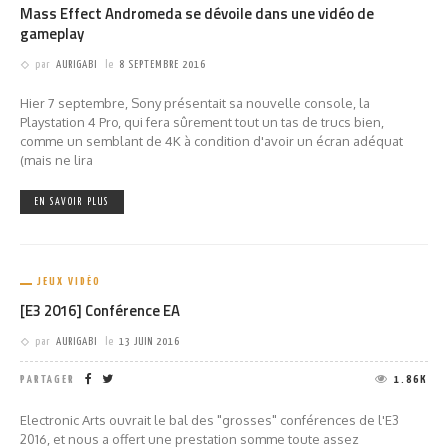
Mass Effect Andromeda se dévoile dans une vidéo de
gameplay
par
AURIGABI
le
8 SEPTEMBRE 2016
Hier 7 septembre, Sony présentait sa nouvelle console, la
Playstation 4 Pro, qui fera sûrement tout un tas de trucs bien,
comme un semblant de 4K à condition d'avoir un écran adéquat
(mais ne lira
EN SAVOIR PLUS
JEUX VIDÉO
[E3 2016] Conférence EA
par
AURIGABI
le
13 JUIN 2016
PARTAGER
1.86K
Electronic Arts ouvrait le bal des "grosses" conférences de l'E3
2016, et nous a offert une prestation somme toute assez