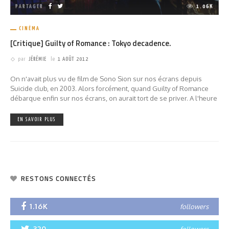
PARTAGER
1.06K
CINÉMA
[Critique] Guilty of Romance : Tokyo decadence.
par
JÉRÉMIE
le
1 AOÛT 2012
On n'avait plus vu de film de Sono Sion sur nos écrans depuis
Suicide club, en 2003. Alors forcément, quand Guilty of Romance
débarque enfin sur nos écrans, on aurait tort de se priver. A l'heure
EN SAVOIR PLUS
RESTONS CONNECTÉS
1.16K
followers
320
followers