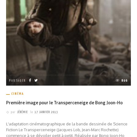
PARTAGER
806
CINÉMA
Première image pour le Transperceneige de Bong Joon-Ho
par
JÉRÉMIE
le
17 JANVIER 2013
L'adaptation cinématographique de la bande dessinée de Science
Fiction Le Transperceneige (Jacques Lob, Jean-Marc Rochette)
commence à se dévoiler petit à petit. Réalisée par Bong Joon-Ho