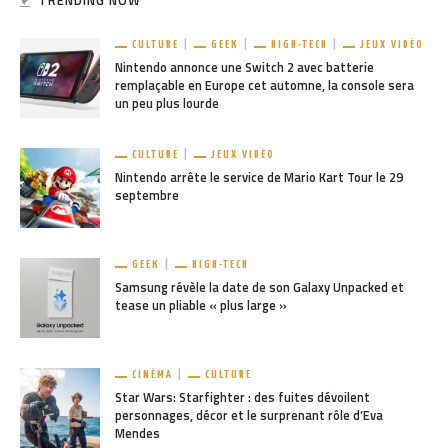
TRENDING NOW
CULTURE
GEEK
HIGH-TECH
JEUX VIDÉO
Nintendo annonce une Switch 2 avec batterie
remplaçable en Europe cet automne, la console sera
un peu plus lourde
CULTURE
JEUX VIDÉO
Nintendo arrête le service de Mario Kart Tour le 29
septembre
GEEK
HIGH-TECH
Samsung révèle la date de son Galaxy Unpacked et
tease un pliable « plus large »
CINÉMA
CULTURE
Star Wars: Starfighter : des fuites dévoilent
personnages, décor et le surprenant rôle d’Eva
Mendes