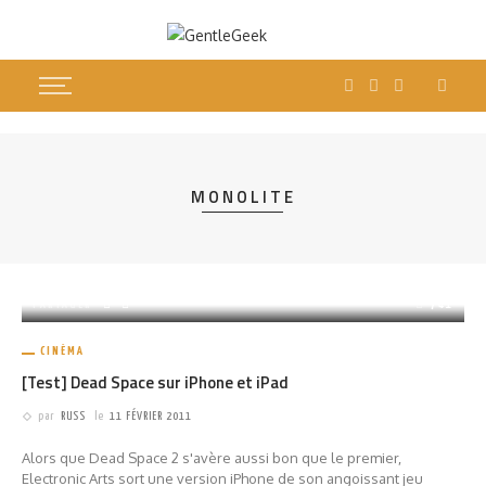
MONOLITE
PARTAGER
741
CINÉMA
[Test] Dead Space sur iPhone et iPad
par
RUSS
le
11 FÉVRIER 2011
Alors que Dead Space 2 s'avère aussi bon que le premier,
Electronic Arts sort une version iPhone de son angoissant jeu