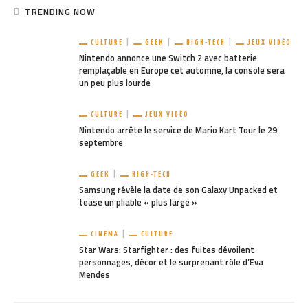
TRENDING NOW
CULTURE
GEEK
HIGH-TECH
JEUX VIDÉO
Nintendo annonce une Switch 2 avec batterie
remplaçable en Europe cet automne, la console sera
un peu plus lourde
CULTURE
JEUX VIDÉO
Nintendo arrête le service de Mario Kart Tour le 29
septembre
GEEK
HIGH-TECH
Samsung révèle la date de son Galaxy Unpacked et
tease un pliable « plus large »
CINÉMA
CULTURE
Star Wars: Starfighter : des fuites dévoilent
personnages, décor et le surprenant rôle d’Eva
Mendes