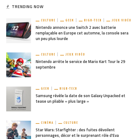
TRENDING NOW
CULTURE
GEEK
HIGH-TECH
JEUX VIDÉO
Nintendo annonce une Switch 2 avec batterie
remplaçable en Europe cet automne, la console sera
un peu plus lourde
CULTURE
JEUX VIDÉO
Nintendo arrête le service de Mario Kart Tour le 29
septembre
GEEK
HIGH-TECH
Samsung révèle la date de son Galaxy Unpacked et
tease un pliable « plus large »
CINÉMA
CULTURE
Star Wars: Starfighter : des fuites dévoilent
personnages, décor et le surprenant rôle d’Eva