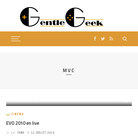
MVC
PARTAGER
745
CINÉMA
EVO 2010 en live
par
YANA
le
11 JUILLET 2010