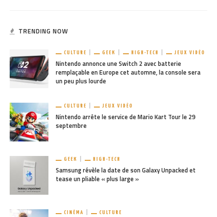
TRENDING NOW
CULTURE
GEEK
HIGH-TECH
JEUX VIDÉO
Nintendo annonce une Switch 2 avec batterie
remplaçable en Europe cet automne, la console sera
un peu plus lourde
CULTURE
JEUX VIDÉO
Nintendo arrête le service de Mario Kart Tour le 29
septembre
GEEK
HIGH-TECH
Samsung révèle la date de son Galaxy Unpacked et
tease un pliable « plus large »
CINÉMA
CULTURE