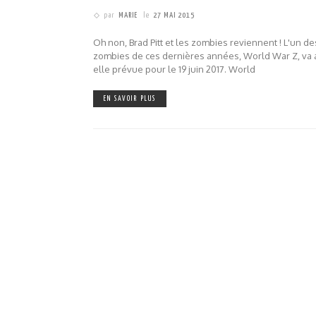
par
MARIE
le
27 MAI 2015
Oh non, Brad Pitt et les zombies reviennent ! L'un de
zombies de ces dernières années, World War Z, va av
elle prévue pour le 19 juin 2017. World
EN SAVOIR PLUS