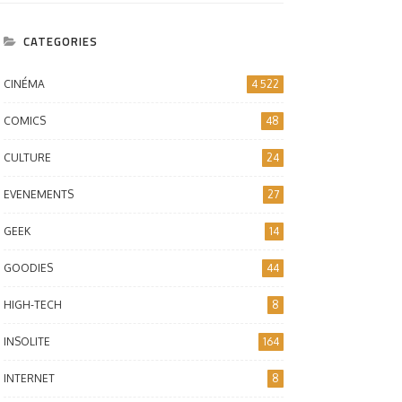
CATEGORIES
CINÉMA
4 522
COMICS
48
CULTURE
24
EVENEMENTS
27
GEEK
14
GOODIES
44
HIGH-TECH
8
INSOLITE
164
INTERNET
8