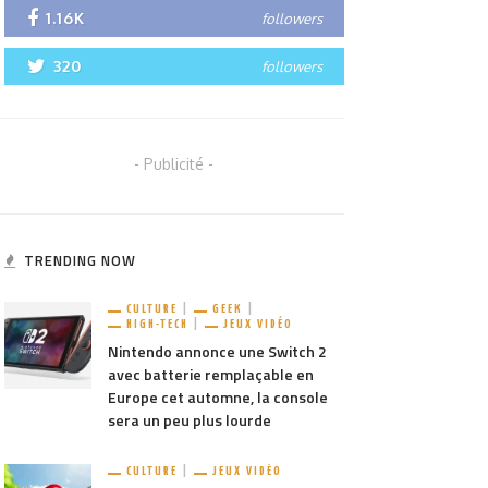
1.16K
followers
320
followers
- Publicité -
TRENDING NOW
CULTURE
GEEK
HIGH-TECH
JEUX VIDÉO
Nintendo annonce une Switch 2
avec batterie remplaçable en
Europe cet automne, la console
sera un peu plus lourde
CULTURE
JEUX VIDÉO