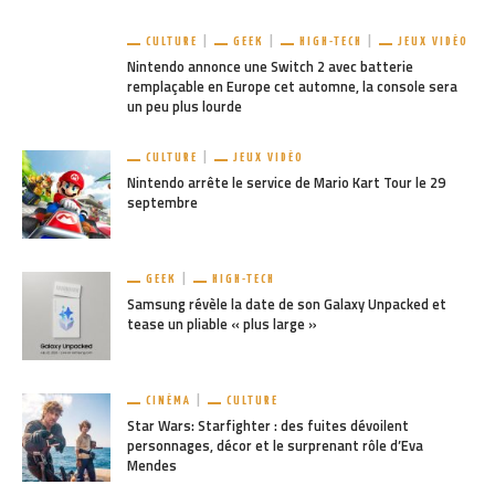
CULTURE
GEEK
HIGH-TECH
JEUX VIDÉO
Nintendo annonce une Switch 2 avec batterie
remplaçable en Europe cet automne, la console sera
un peu plus lourde
CULTURE
JEUX VIDÉO
Nintendo arrête le service de Mario Kart Tour le 29
septembre
GEEK
HIGH-TECH
Samsung révèle la date de son Galaxy Unpacked et
tease un pliable « plus large »
CINÉMA
CULTURE
Star Wars: Starfighter : des fuites dévoilent
personnages, décor et le surprenant rôle d’Eva
Mendes