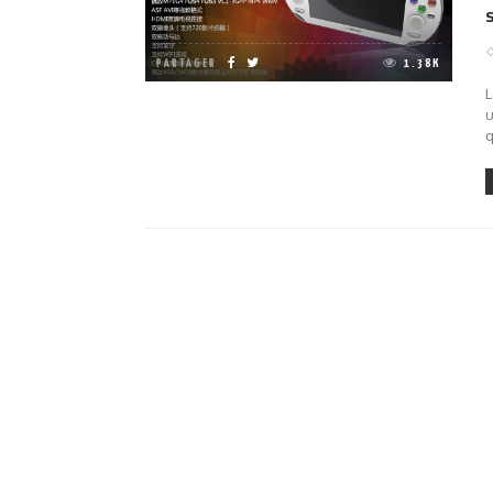
PARTAGER
1.38K
L
u
q