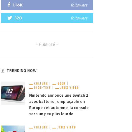
1.16K
followers
320
followers
- Publicité -
TRENDING NOW
CULTURE
GEEK
HIGH-TECH
JEUX VIDÉO
Nintendo annonce une Switch 2
avec batterie remplaçable en
Europe cet automne, la console
sera un peu plus lourde
CULTURE
JEUX VIDÉO