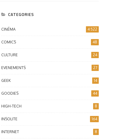
CATEGORIES
CINÉMA
4 522
COMICS
48
CULTURE
24
EVENEMENTS
27
GEEK
14
GOODIES
44
HIGH-TECH
8
INSOLITE
164
INTERNET
8