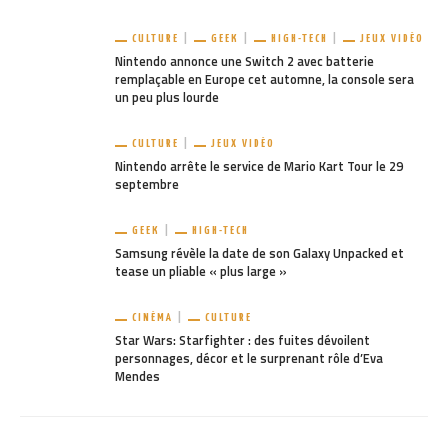
CULTURE
GEEK
HIGH-TECH
JEUX VIDÉO
Nintendo annonce une Switch 2 avec batterie
remplaçable en Europe cet automne, la console sera
un peu plus lourde
CULTURE
JEUX VIDÉO
Nintendo arrête le service de Mario Kart Tour le 29
septembre
GEEK
HIGH-TECH
Samsung révèle la date de son Galaxy Unpacked et
tease un pliable « plus large »
CINÉMA
CULTURE
Star Wars: Starfighter : des fuites dévoilent
personnages, décor et le surprenant rôle d’Eva
Mendes