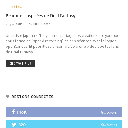
CINÉMA
Peintures inspirées de Final Fantasy
par
YANA
le
26 JUILLET 2010
Un artiste japonais, Tsuyomaru, partage ses créations sur youtube
sous forme de "speed recording" de ses séances avec le logiciel
openCanvas. Et pour illustrer son art, voici une vidéo que les fans
de Final Fantasy
EN SAVOIR PLUS
RESTONS CONNECTÉS
1.16K
followers
320
followers