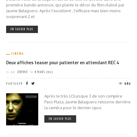
première bande-annonce, qui plante le décor du film réalisé par
Jaume Balaguero. Après l'excellent , l'efficace mais bien moins
surprenant 2 et
EN SAVOIR PLUS
CINÉMA
Deux affiches teaser pour patienter en attendant REC 4
par
JÉRÉMIE
le
8 MARS 2013
PARTAGER
680
Après le très LOLesque 3 de son compère
Paco Plaza, Jaume Balaguero retourne derrière
la caméra pour le dernier opus
EN SAVOIR PLUS