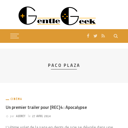
PACO PLAZA
CINÉMA
Un premier trailer pour [REC]4 : Apocalypse
par
AUDREY
le
27 AVRIL 2014
L'ultime volet de la saga en dents de scie se dévoile dans une