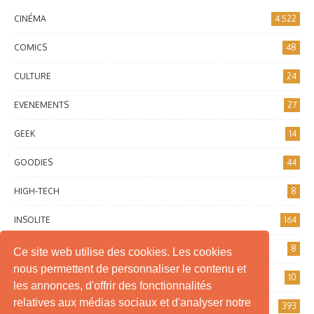
CINÉMA
4 522
COMICS
48
CULTURE
24
EVENEMENTS
27
GEEK
14
GOODIES
44
HIGH-TECH
8
INSOLITE
164
INTERNET
8
Ce site web utilise des cookies. Les cookies
nous permettent de personnaliser le contenu et
JEUX DE SOCIÉTÉ
10
les annonces, d'offrir des fonctionnalités
relatives aux médias sociaux et d'analyser notre
JEUX VIDÉO
393