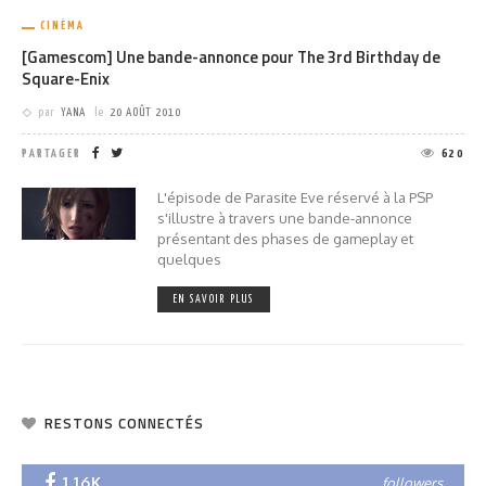
CINÉMA
[Gamescom] Une bande-annonce pour The 3rd Birthday de
Square-Enix
par
YANA
le
20 AOÛT 2010
PARTAGER
620
L'épisode de Parasite Eve réservé à la PSP
s'illustre à travers une bande-annonce
présentant des phases de gameplay et
quelques
EN SAVOIR PLUS
RESTONS CONNECTÉS
1.16K
followers