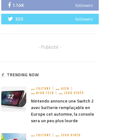
1.16K
followers
320
followers
- Publicité -
TRENDING NOW
CULTURE
GEEK
HIGH-TECH
JEUX VIDÉO
Nintendo annonce une Switch 2
avec batterie remplaçable en
Europe cet automne, la console
sera un peu plus lourde
CULTURE
JEUX VIDÉO