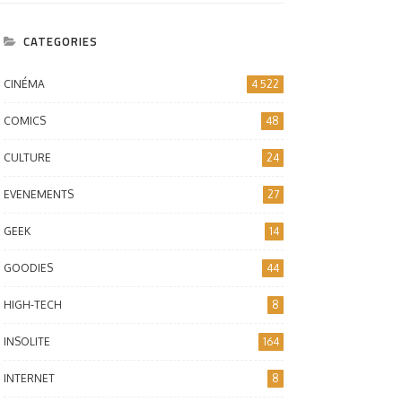
CATEGORIES
CINÉMA
4 522
COMICS
48
CULTURE
24
EVENEMENTS
27
GEEK
14
GOODIES
44
HIGH-TECH
8
INSOLITE
164
INTERNET
8