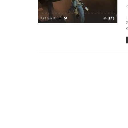
T
PARTAGER
573
2
c