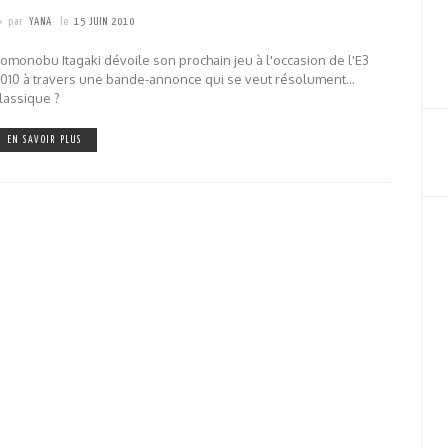
par
YANA
le
15 JUIN 2010
omonobu Itagaki dévoile son prochain jeu à l'occasion de l'E3
010 à travers une bande-annonce qui se veut résolument...
lassique ?
EN SAVOIR PLUS