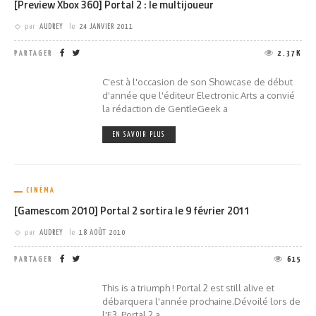
[Preview Xbox 360] Portal 2 : le multijoueur
par
AUDREY
le
24 JANVIER 2011
PARTAGER
2.37K
C'est à l'occasion de son Showcase de début
d'année que l'éditeur Electronic Arts a convié
la rédaction de GentleGeek a
EN SAVOIR PLUS
CINÉMA
[Gamescom 2010] Portal 2 sortira le 9 février 2011
par
AUDREY
le
18 AOÛT 2010
PARTAGER
615
This is a triumph ! Portal 2 est still alive et
débarquera l'année prochaine.Dévoilé lors de
l'E3, Portal 2 a