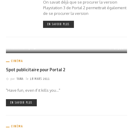
On savait déjà que se procurer la version
Playstation 3 de Portal 2 permettrait également
de se procurer la version
EN SAVOIR PLUS
PARTAGER
1.31K
CINÉMA
Spot publicitaire pour Portal 2
par
YANA
le
18 MARS 2011
"Have fun, even if it kills you..."
EN SAVOIR PLUS
CINÉMA