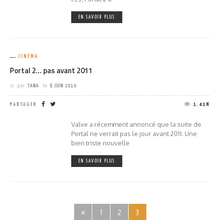
EN SAVOIR PLUS
CINÉMA
Portal 2… pas avant 2011
par
YANA
le
9 JUIN 2010
PARTAGER
1.41K
Valve a récemment annoncé que la suite de
Portal ne verrait pas le jour avant 2011. Une
bien triste nouvelle
EN SAVOIR PLUS
1
2
3