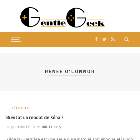
RENEE O’CONNOR
SÉRIES TV
Bientôt un reboot de Xéna ?
par
AURIGABI
le
21 JUILLET 2015
Xéna la Guerrière est une série qui a marqué son époque et la pop