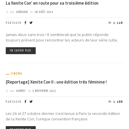
La Xenite Con’ en route pour sa troisième édition
par
AURIGABI
le
28 AOÛT 2014
PARTAGER
1.14K
Jamais deux sans trois ! Il semblerait que le public réponde
toujours présent pour rencontrer les acteurs de leur série culte,
EN SAVOIR PLUS
CINÉMA
[Reportage] Xenite Con II : une édition très féminine !
par
AUDREY
le
5 NOVEMBRE 2013
PARTAGER
1.48K
Les 26 et 27 octobre dernier s'est tenue à Paris la seconde édition
de la Xenite Con, l'unique convention française