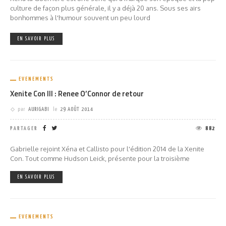
culture de façon plus générale, il y a déjà 20 ans. Sous ses airs
bonhommes à l'humour souvent un peu lourd
EN SAVOIR PLUS
EVENEMENTS
Xenite Con III : Renee O’Connor de retour
par
AURIGABI
le
29 AOÛT 2014
PARTAGER
882
Gabrielle rejoint Xéna et Callisto pour l'édition 2014 de la Xenite
Con. Tout comme Hudson Leick, présente pour la troisième
EN SAVOIR PLUS
EVENEMENTS