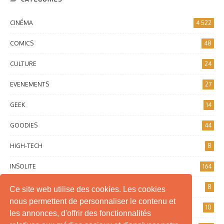
CINÉMA
4 522
COMICS
48
CULTURE
24
EVENEMENTS
27
GEEK
14
GOODIES
44
HIGH-TECH
8
INSOLITE
164
INTERNET
8
Ce site web utilise des cookies. Les cookies
nous permettent de personnaliser le contenu et
JEUX DE SOCIÉTÉ
10
les annonces, d'offrir des fonctionnalités