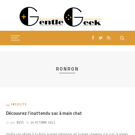
RONRON
INSOLITE
Découvrez l’inattendu sac à main chat
par
RUSS
le
20 OCTOBRE 2015
Voilà un objet à la fois super mignon et super creepy. Ce sac à main