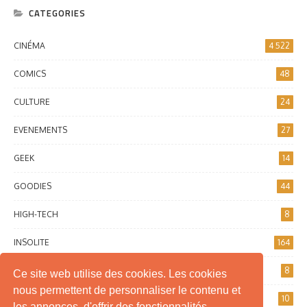
CATEGORIES
CINÉMA
4 522
COMICS
48
CULTURE
24
EVENEMENTS
27
GEEK
14
GOODIES
44
HIGH-TECH
8
INSOLITE
164
INTERNET
8
Ce site web utilise des cookies. Les cookies
nous permettent de personnaliser le contenu et
JEUX DE SOCIÉTÉ
10
les annonces, d'offrir des fonctionnalités