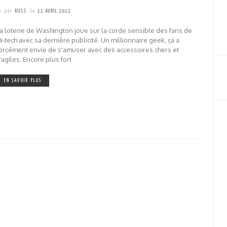
par
RUSS
le
11 AVRIL 2011
a loterie de Washington joue sur la corde sensible des fans de
i-tech avec sa dernière publicité. Un millionnaire geek, ça a
orcément envie de s'amuser avec des accessoires chers et
ragiles. Encore plus fort
EN SAVOIR PLUS