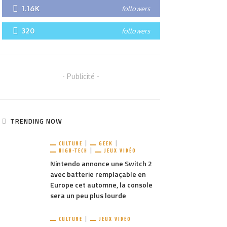
1.16K
followers
320
followers
- Publicité -
TRENDING NOW
CULTURE
GEEK
HIGH-TECH
JEUX VIDÉO
Nintendo annonce une Switch 2
avec batterie remplaçable en
Europe cet automne, la console
sera un peu plus lourde
CULTURE
JEUX VIDÉO