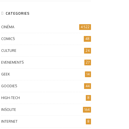
CATEGORIES
CINÉMA
4 522
COMICS
48
CULTURE
24
EVENEMENTS
27
GEEK
14
GOODIES
44
HIGH-TECH
8
INSOLITE
164
INTERNET
8