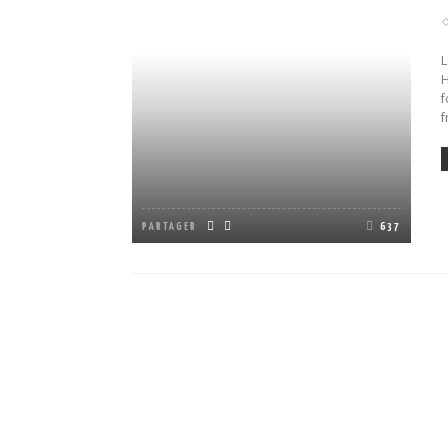
L
H
f
f
PARTAGER
637