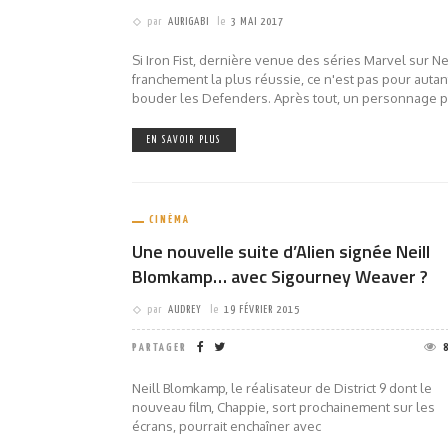
par
AURIGABI
le
3 MAI 2017
Si Iron Fist, dernière venue des séries Marvel sur Net
franchement la plus réussie, ce n'est pas pour autan
bouder les Defenders. Après tout, un personnage p
EN SAVOIR PLUS
CINÉMA
Une nouvelle suite d’Alien signée Neill
Blomkamp… avec Sigourney Weaver ?
par
AUDREY
le
19 FÉVRIER 2015
PARTAGER
Neill Blomkamp, le réalisateur de District 9 dont le
nouveau film, Chappie, sort prochainement sur les
écrans, pourrait enchaîner avec