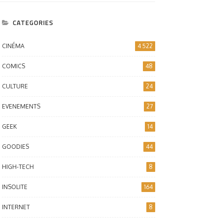
CATEGORIES
CINÉMA
4 522
COMICS
48
CULTURE
24
EVENEMENTS
27
GEEK
14
GOODIES
44
HIGH-TECH
8
INSOLITE
164
INTERNET
8