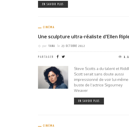
EN SAVOIR PLUS
CINÉMA
Une sculpture ultra-réaliste d’Ellen Ripl
par
YANA
le
23 OCTOBRE 2012
PARTAGER
1.
Steve Scotts a du talent et Ridd
Scott serait sans doute aussi
impressionné de voir lui-même
buste de l'actrice Sigourney
Weaver
EN SAVOIR PLUS
CINÉMA