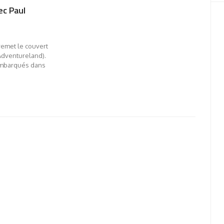
ec Paul
remet le couvert
Adventureland).
 embarqués dans