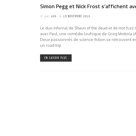
Simon Pegg et Nick Frost s’affichent av
par
406
le
19 NOVEMBRE 2010
Le duo infernal de Shaun of the dead et de Hot fuzz 
avec Paul, une comédie loufoque de Greg Mottola (
Deux passionnés de science-fiction se retrouvent
un road trip
EN SAVOIR PLUS