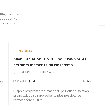
flix, n'est pas
t que l'on va
eut ne pas être
JEUX VIDÉO
Alien : Isolation : un DLC pour revivre les
derniers moments du Nostromo
par
AURIGABI
le
10 JUILLET 2014
857
PARTAGER
803
D'après les premières images du jeu, Alien : Isolation
promettait de se rapprocher le plus possible de
l'atmosphère du film