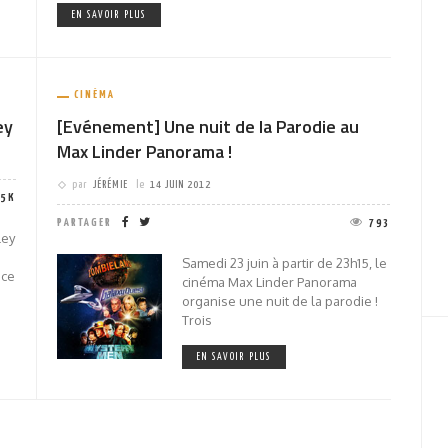
EN SAVOIR PLUS
CINÉMA
ey
[Evénement] Une nuit de la Parodie au
Max Linder Panorama !
par
JÉRÉMIE
le
14 JUIN 2012
15K
PARTAGER
793
ley
Samedi 23 juin à partir de 23h15, le
 ce
cinéma Max Linder Panorama
organise une nuit de la parodie !
Trois
EN SAVOIR PLUS