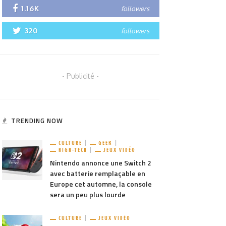
1.16K
followers
320
followers
- Publicité -
TRENDING NOW
CULTURE
GEEK
HIGH-TECH
JEUX VIDÉO
Nintendo annonce une Switch 2
avec batterie remplaçable en
Europe cet automne, la console
sera un peu plus lourde
CULTURE
JEUX VIDÉO