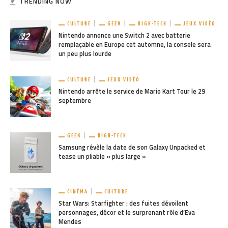
TRENDING NOW
CULTURE
GEEK
HIGH-TECH
JEUX VIDÉO
Nintendo annonce une Switch 2 avec batterie
remplaçable en Europe cet automne, la console sera
un peu plus lourde
CULTURE
JEUX VIDÉO
Nintendo arrête le service de Mario Kart Tour le 29
septembre
GEEK
HIGH-TECH
Samsung révèle la date de son Galaxy Unpacked et
tease un pliable « plus large »
CINÉMA
CULTURE
Star Wars: Starfighter : des fuites dévoilent
personnages, décor et le surprenant rôle d’Eva
Mendes