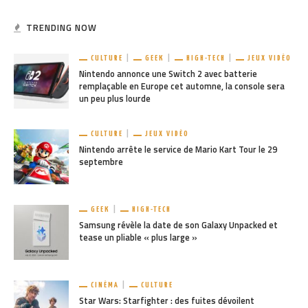
TRENDING NOW
CULTURE
GEEK
HIGH-TECH
JEUX VIDÉO
Nintendo annonce une Switch 2 avec batterie
remplaçable en Europe cet automne, la console sera
un peu plus lourde
CULTURE
JEUX VIDÉO
Nintendo arrête le service de Mario Kart Tour le 29
septembre
GEEK
HIGH-TECH
Samsung révèle la date de son Galaxy Unpacked et
tease un pliable « plus large »
CINÉMA
CULTURE
Star Wars: Starfighter : des fuites dévoilent