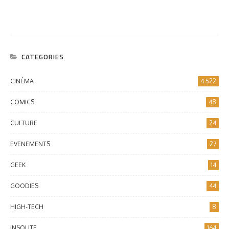
CATEGORIES
CINÉMA
4 522
COMICS
48
CULTURE
24
EVENEMENTS
27
GEEK
14
GOODIES
44
HIGH-TECH
8
INSOLITE
164