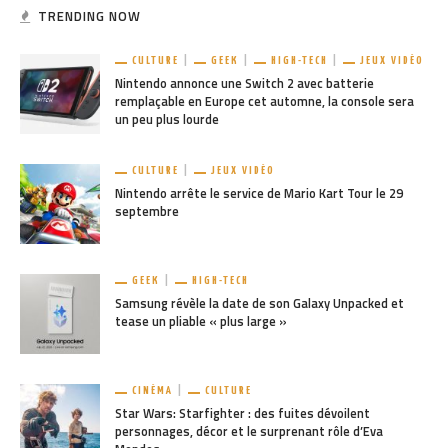
TRENDING NOW
CULTURE
GEEK
HIGH-TECH
JEUX VIDÉO
Nintendo annonce une Switch 2 avec batterie
remplaçable en Europe cet automne, la console sera
un peu plus lourde
CULTURE
JEUX VIDÉO
Nintendo arrête le service de Mario Kart Tour le 29
septembre
GEEK
HIGH-TECH
Samsung révèle la date de son Galaxy Unpacked et
tease un pliable « plus large »
CINÉMA
CULTURE
Star Wars: Starfighter : des fuites dévoilent
personnages, décor et le surprenant rôle d’Eva