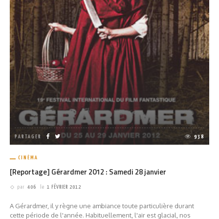
PARTAGER
938
CINÉMA
[Reportage] Gérardmer 2012 : Samedi 28 janvier
par
406
le
1 FÉVRIER 2012
A Gérardmer, il y règne une ambiance toute particulière durant
cette période de l'année. Habituellement, l'air est glacial, nos