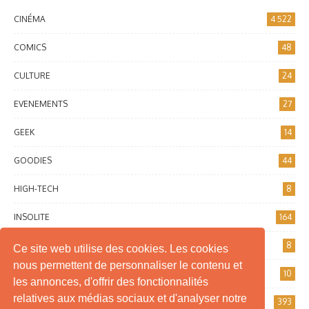
CINÉMA
4 522
COMICS
48
CULTURE
24
EVENEMENTS
27
GEEK
14
GOODIES
44
HIGH-TECH
8
INSOLITE
164
INTERNET
8
Ce site web utilise des cookies. Les cookies
nous permettent de personnaliser le contenu et
JEUX DE SOCIÉTÉ
10
les annonces, d'offrir des fonctionnalités
relatives aux médias sociaux et d'analyser notre
JEUX VIDÉO
393