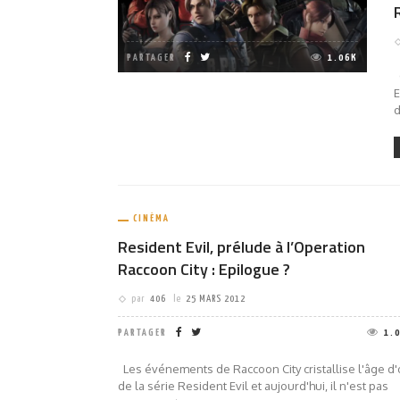
PARTAGER
1.06K
O
E
d
CINÉMA
Resident Evil, prélude à l’Operation
Raccoon City : Epilogue ?
par
406
le
25 MARS 2012
PARTAGER
1.
Les événements de Raccoon City cristallise l'âge d'
de la série Resident Evil et aujourd'hui, il n'est pas