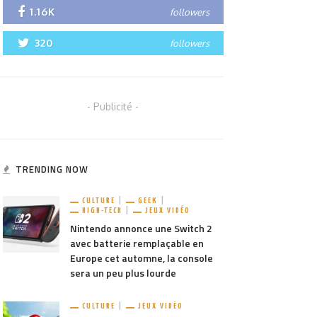
1.16K
followers
320
followers
- Publicité -
TRENDING NOW
CULTURE
GEEK
HIGH-TECH
JEUX VIDÉO
Nintendo annonce une Switch 2
avec batterie remplaçable en
Europe cet automne, la console
sera un peu plus lourde
CULTURE
JEUX VIDÉO