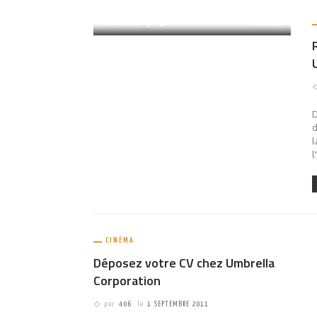
PARTAGER
1.26K
D
d
l
l
CINÉMA
Déposez votre CV chez Umbrella
Corporation
par
406
le
1 SEPTEMBRE 2011