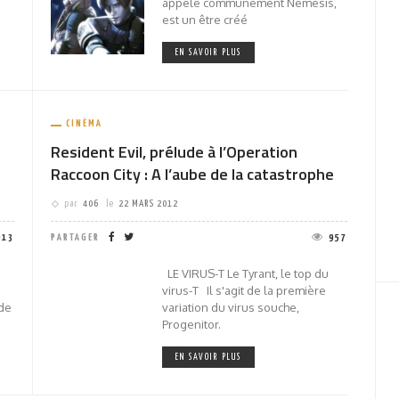
appelé communément Nemesis,
est un être créé
EN SAVOIR PLUS
CINÉMA
Resident Evil, prélude à l’Operation
Raccoon City : A l’aube de la catastrophe
par
406
le
22 MARS 2012
913
PARTAGER
957
LE VIRUS-T Le Tyrant, le top du
virus-T Il s'agit de la première
 de
variation du virus souche,
Progenitor.
EN SAVOIR PLUS