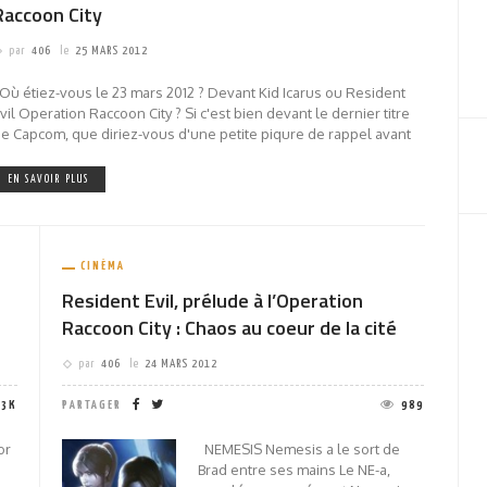
Raccoon City
par
406
le
25 MARS 2012
ù étiez-vous le 23 mars 2012 ? Devant Kid Icarus ou Resident
vil Operation Raccoon City ? Si c'est bien devant le dernier titre
e Capcom, que diriez-vous d'une petite piqure de rappel avant
EN SAVOIR PLUS
CINÉMA
Resident Evil, prélude à l’Operation
Raccoon City : Chaos au coeur de la cité
par
406
le
24 MARS 2012
03K
PARTAGER
989
or
NEMESIS Nemesis a le sort de
Brad entre ses mains Le NE-a,