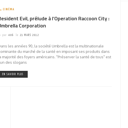
CINÉMA
Resident Evil, prélude à l’Operation Raccoon City :
Umbrella Corporation
par
406
le
21 MARS 2012
ans les années 90, la société Umbrella est la multinationale
ominante du marché de la santé en imposant ses produits dans
a majorité des foyers américains. "Préserver la santé de tous" est
'un des slogans
EN SAVOIR PLUS