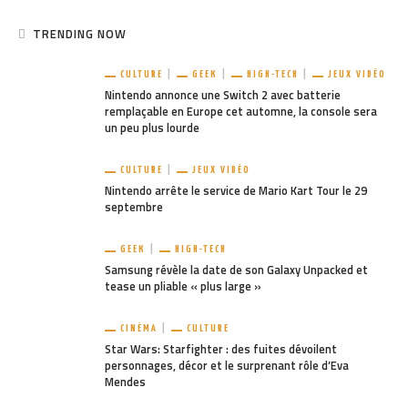
TRENDING NOW
CULTURE
GEEK
HIGH-TECH
JEUX VIDÉO
Nintendo annonce une Switch 2 avec batterie
remplaçable en Europe cet automne, la console sera
un peu plus lourde
CULTURE
JEUX VIDÉO
Nintendo arrête le service de Mario Kart Tour le 29
septembre
GEEK
HIGH-TECH
Samsung révèle la date de son Galaxy Unpacked et
tease un pliable « plus large »
CINÉMA
CULTURE
Star Wars: Starfighter : des fuites dévoilent
personnages, décor et le surprenant rôle d’Eva
Mendes