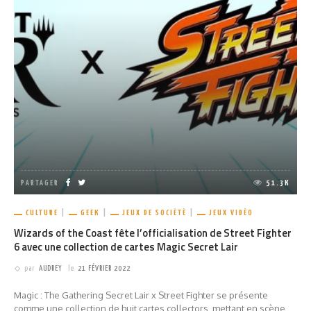
PARTAGER
51.3K
CULTURE
GEEK
JEUX DE SOCIÉTÉ
JEUX VIDÉO
Wizards of the Coast fête l’officialisation de Street Fighter
6 avec une collection de cartes Magic Secret Lair
par
AUDREY
le
21 FÉVRIER 2022
Magic : The Gathering Secret Lair x Street Fighter se présente
comme une collection de huit cartes collectors, mettant en scène