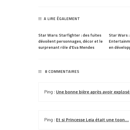
A LIRE ÉGALEMENT
1.86K
PARTAGER
144
PARTAGER
ence EA
Star Wars: Starfighter : des fuites
Star Wars 
dévoilent personnages, décor et le
Entertainm
surprenant rôle d’Eva Mendes
en dévelo
8 COMMENTAIRES
Ping :
Une bonne bière après avoir explosé l
Ping :
Et si Princesse Leia était une toon…