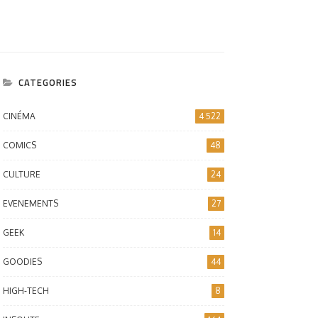
CATEGORIES
CINÉMA
4 522
COMICS
48
CULTURE
24
EVENEMENTS
27
GEEK
14
GOODIES
44
HIGH-TECH
8