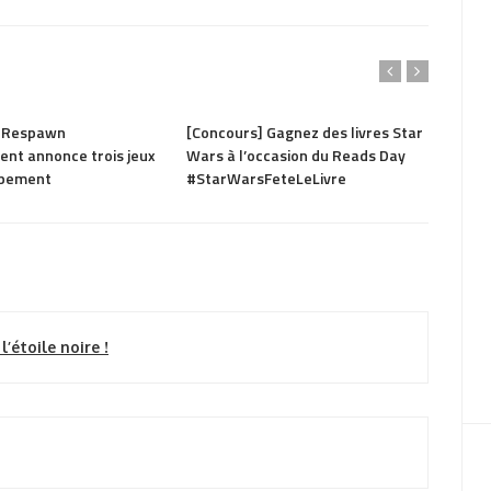
2.63K
PARTAGER
1.41K
PAR
: Respawn
[Concours] Gagnez des livres Star
Rogue
ent annonce trois jeux
Wars à l’occasion du Reads Day
s’off
ppement
#StarWarsFeteLeLivre
’étoile noire !