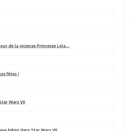
our de la vicieuse Princesse Leïa…
es fêtes !
Star Wars VII
ave bikini dans Star Wars VII