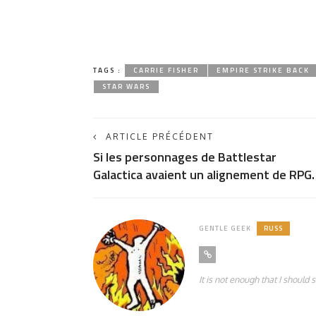
TAGS :
CARRIE FISHER
EMPIRE STRIKE BACK
STAR WARS
ARTICLE PRÉCÉDENT
Si les personnages de Battlestar
Galactica avaient un alignement de RPG
GENTLE GEEK
RUSS
It is not enough that I should 