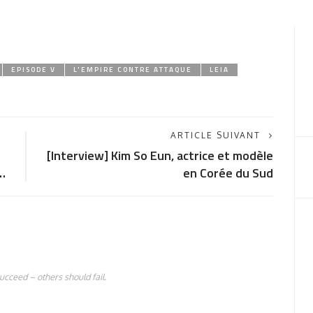
EPISODE V
L'EMPIRE CONTRE ATTAQUE
LEIA
ARTICLE SUIVANT
[Interview] Kim So Eun, actrice et modèle
…
en Corée du Sud
succeed – others should fail.