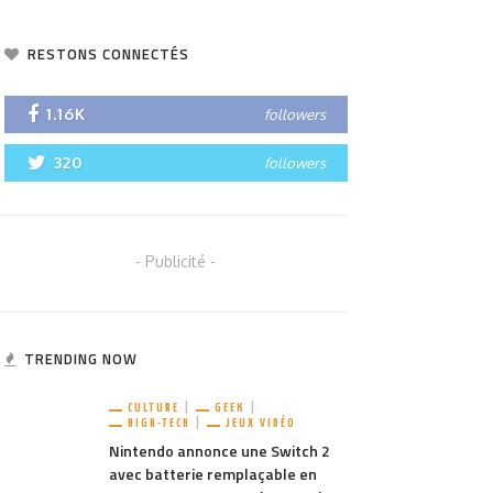
RESTONS CONNECTÉS
1.16K
followers
320
followers
- Publicité -
TRENDING NOW
CULTURE
GEEK
HIGH-TECH
JEUX VIDÉO
Nintendo annonce une Switch 2
avec batterie remplaçable en