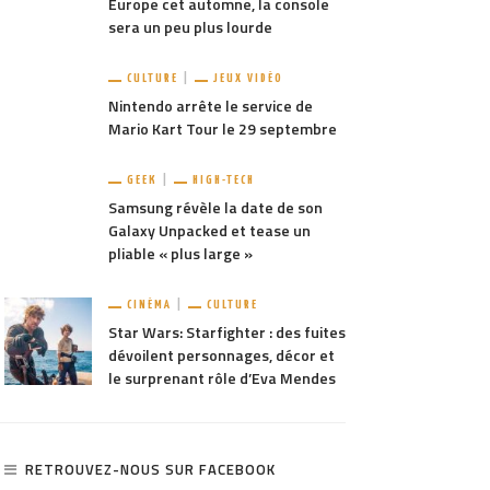
Europe cet automne, la console
sera un peu plus lourde
CULTURE
JEUX VIDÉO
TAGER
1.09K
PARTAGER
1.86K
Nintendo arrête le service de
Mario Kart Tour le 29 septembre
 One : A Star Wars Story
[E3 2016] Conférence EA
re un nouveau trailer
GEEK
HIGH-TECH
Samsung révèle la date de son
Galaxy Unpacked et tease un
pliable « plus large »
CINÉMA
CULTURE
Star Wars: Starfighter : des fuites
dévoilent personnages, décor et
le surprenant rôle d’Eva Mendes
RETROUVEZ-NOUS SUR FACEBOOK