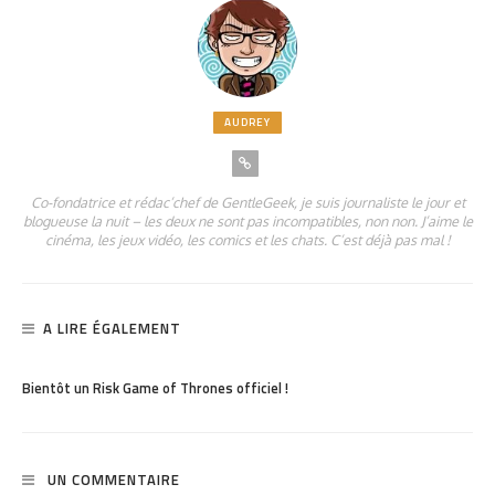
AUDREY
Co-fondatrice et rédac’chef de GentleGeek, je suis journaliste le jour et
blogueuse la nuit – les deux ne sont pas incompatibles, non non. J’aime le
cinéma, les jeux vidéo, les comics et les chats. C’est déjà pas mal !
A LIRE ÉGALEMENT
PARTAGER
1.31K
Bientôt un Risk Game of Thrones officiel !
UN COMMENTAIRE