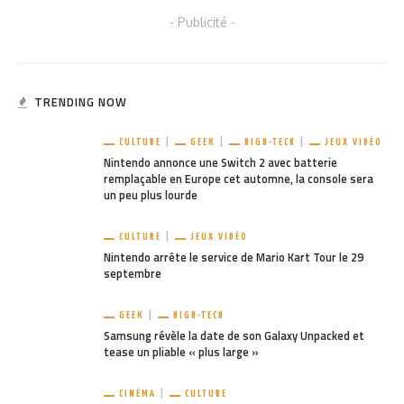
- Publicité -
TRENDING NOW
CULTURE
GEEK
HIGH-TECH
JEUX VIDÉO
Nintendo annonce une Switch 2 avec batterie
remplaçable en Europe cet automne, la console sera
un peu plus lourde
CULTURE
JEUX VIDÉO
Nintendo arrête le service de Mario Kart Tour le 29
septembre
GEEK
HIGH-TECH
Samsung révèle la date de son Galaxy Unpacked et
tease un pliable « plus large »
CINÉMA
CULTURE