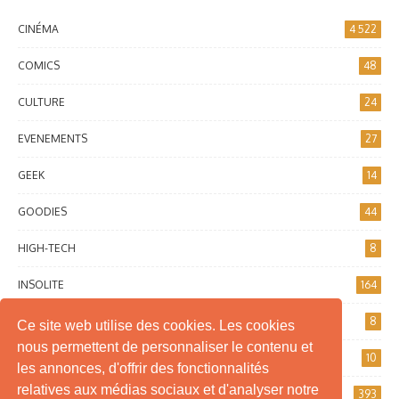
CINÉMA
4 522
COMICS
48
CULTURE
24
EVENEMENTS
27
GEEK
14
GOODIES
44
HIGH-TECH
8
INSOLITE
164
INTERNET
8
Ce site web utilise des cookies. Les cookies
nous permettent de personnaliser le contenu et
JEUX DE SOCIÉTÉ
10
les annonces, d'offrir des fonctionnalités
relatives aux médias sociaux et d'analyser notre
JEUX VIDÉO
393