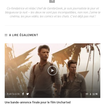
Co-fondatrice et rédac’chef de GentleGeek, je suis journaliste le jour et
blogueuse la nuit – les deux ne sont pas incompatibles, non non. J’aime le
cinéma, les jeux vidéo, les comics et les chats. C’est déjà pas mal !
A LIRE ÉGALEMENT
PARTAGER
2.57K
Une bande-annonce finale pour le film Uncharted