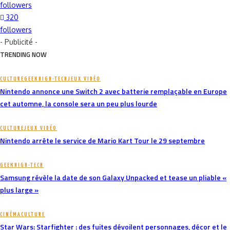
followers
320
followers
- Publicité -
TRENDING NOW
CULTURE
GEEK
HIGH-TECH
JEUX VIDÉO
Nintendo annonce une Switch 2 avec batterie remplaçable en Europe
cet automne, la console sera un peu plus lourde
CULTURE
JEUX VIDÉO
Nintendo arrête le service de Mario Kart Tour le 29 septembre
GEEK
HIGH-TECH
Samsung révèle la date de son Galaxy Unpacked et tease un pliable «
plus large »
CINÉMA
CULTURE
Star Wars: Starfighter : des fuites dévoilent personnages, décor et le