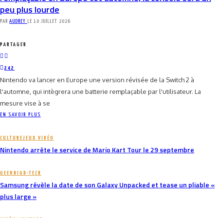
peu plus lourde
PAR
AUDREY
LE
10 JUILLET 2026
PARTAGER
242
Nintendo va lancer en Europe une version révisée de la Switch 2 à
l'automne, qui intègrera une batterie remplaçable par l'utilisateur. La
mesure vise à se
EN SAVOIR PLUS
CULTURE
JEUX VIDÉO
Nintendo arrête le service de Mario Kart Tour le 29 septembre
GEEK
HIGH-TECH
Samsung révèle la date de son Galaxy Unpacked et tease un pliable «
plus large »