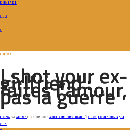
CONTACT
CINÉMA
I shot your ex-
girlfriend :
faites l’amour,
pas la guerre
CINÉMA
PAR
AUDREY
LE
30 JUIN 2010
AJOUTER UN COMMENTAIRE
GUERRE
PATRICK BOIVIN
564
VUES