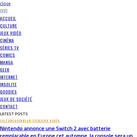
close
ACCUEIL
CULTURE
JEUX VIDÉO
CINÉMA
SÉRIES TV
COMICS
MANGA
GEEK
INTERNET
INSOLITE
GOODIES
JEUX DE SOCIÉTÉ
CONTACT
LATEST POSTS
CULTURE
GEEK
HIGH-TECH
JEUX VIDÉO
Nintendo annonce une Switch 2 avec batterie
remplaçable en Europe cet automne, la console sera un