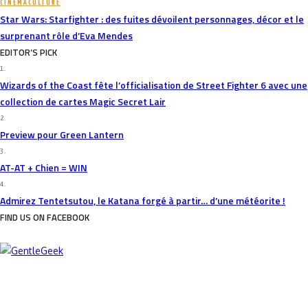
CINÉMA
CULTURE
Star Wars: Starfighter : des fuites dévoilent personnages, décor et le
surprenant rôle d’Eva Mendes
EDITOR’S PICK
1.
Wizards of the Coast fête l’officialisation de Street Fighter 6 avec une
collection de cartes Magic Secret Lair
2.
Preview pour Green Lantern
3.
AT-AT + Chien = WIN
4.
Admirez Tentetsutou, le Katana forgé à partir… d’une météorite !
FIND US ON FACEBOOK