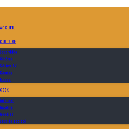
ACCUEIL
CULTURE
Jeux vidéo
Cinéma
Séries TV
Comics
Manga
GEEK
Internet
Insolite
Goodies
Jeux de société