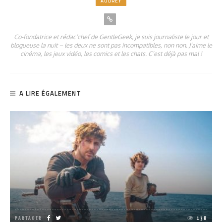
AUDREY
Co-fondatrice et rédac’chef de GentleGeek, je suis journaliste le jour et
blogueuse la nuit – les deux ne sont pas incompatibles, non non. J’aime le
cinéma, les jeux vidéo, les comics et les chats. C’est déjà pas mal !
A LIRE ÉGALEMENT
PARTAGER
138