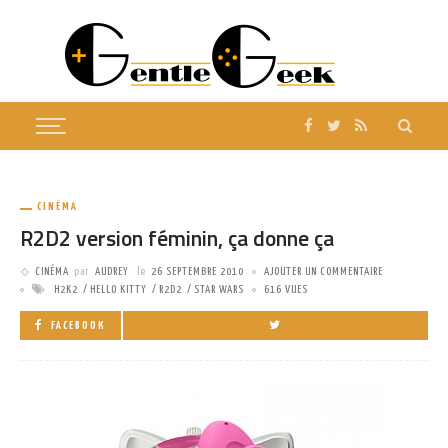
CINÉMA
R2D2 version féminin, ça donne ça
CINÉMA
par
AUDREY
le
26 SEPTEMBRE 2010
AJOUTER UN COMMENTAIRE
H2K2
HELLO KITTY
R2D2
STAR WARS
616 VUES
FACEBOOK