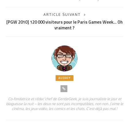
ARTICLE SUIVANT
[PGW 2010] 120 000 visiteurs pour le Paris Games Week… Oh
vraiment ?
AUDREY
Co-fondatrice et rédac’chef de GentleGeek, je suis journaliste le jour et
blogueuse la nuit – les deux ne sont pas incompatibles, non non. J’aime le
cinéma, les jeux vidéo, les comics et les chats. C’est déjà pas mal !