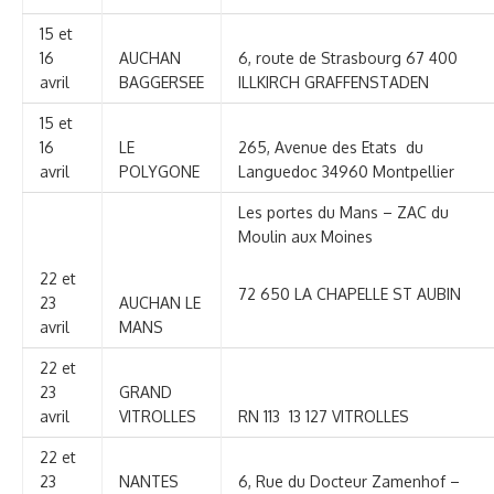
15 et
16
AUCHAN
6, route de Strasbourg 67 400
avril
BAGGERSEE
ILLKIRCH GRAFFENSTADEN
15 et
16
LE
265, Avenue des Etats du
avril
POLYGONE
Languedoc 34960 Montpellier
Les portes du Mans – ZAC du
Moulin aux Moines
22 et
72 650 LA CHAPELLE ST AUBIN
23
AUCHAN LE
avril
MANS
22 et
23
GRAND
avril
VITROLLES
RN 113 13 127 VITROLLES
22 et
23
NANTES
6, Rue du Docteur Zamenhof –