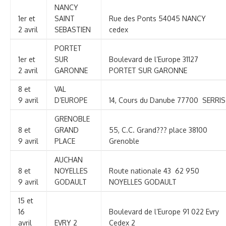
NANCY
1er et
SAINT
Rue des Ponts 54045 NANCY
2 avril
SEBASTIEN
cedex
PORTET
1er et
SUR
Boulevard de l’Europe 31127
2 avril
GARONNE
PORTET SUR GARONNE
8 et
VAL
9 avril
D’EUROPE
14, Cours du Danube 77700 SERRIS
GRENOBLE
8 et
GRAND
55, C.C. Grand??? place 38100
9 avril
PLACE
Grenoble
AUCHAN
8 et
NOYELLES
Route nationale 43 62 950
9 avril
GODAULT
NOYELLES GODAULT
15 et
16
Boulevard de l’Europe 91 022 Evry
avril
EVRY 2
Cedex 2