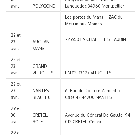
avril
POLYGONE
Languedoc 34960 Montpellier
Les portes du Mans – ZAC du
Moulin aux Moines
22 et
72 650 LA CHAPELLE ST AUBIN
23
AUCHAN LE
avril
MANS
22 et
23
GRAND
avril
VITROLLES
RN 113 13 127 VITROLLES
22 et
23
NANTES
6, Rue du Docteur Zamenhof –
avril
BEAULIEU
Case 42 44200 NANTES
29 et
30
CRETEIL
Avenue du Général De Gaulle 94
avril
SOLEIL
012 CRETEIL Cedex
29 et