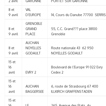
2 avril
GARONNE
PORTET SUR GARONNE
8 et
VAL
9 avril
D’EUROPE
14, Cours du Danube 77700 SERRIS
GRENOBLE
8 et
GRAND
55, C.C. Grand??? place 38100
9 avril
PLACE
Grenoble
AUCHAN
8 et
NOYELLES
Route nationale 43 62 950
9 avril
GODAULT
NOYELLES GODAULT
15 et
16
Boulevard de l’Europe 91 022 Evry
avril
EVRY 2
Cedex 2
15 et
16
AUCHAN
6, route de Strasbourg 67 400
avril
BAGGERSEE
ILLKIRCH GRAFFENSTADEN
15 et
16
LE
265, Avenue des Etats du