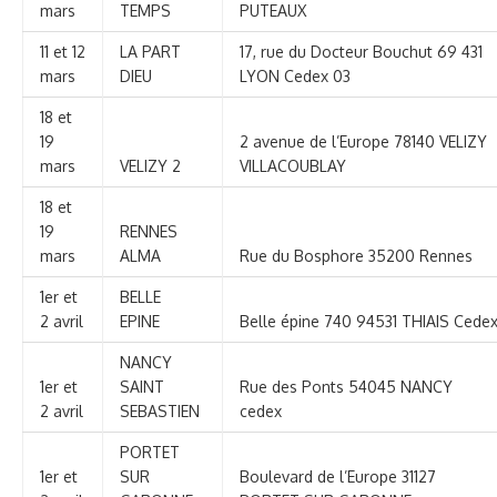
mars
TEMPS
PUTEAUX
11 et 12
LA PART
17, rue du Docteur Bouchut 69 431
mars
DIEU
LYON Cedex 03
18 et
19
2 avenue de l’Europe 78140 VELIZY
mars
VELIZY 2
VILLACOUBLAY
18 et
19
RENNES
mars
ALMA
Rue du Bosphore 35200 Rennes
1er et
BELLE
2 avril
EPINE
Belle épine 740 94531 THIAIS Cede
NANCY
1er et
SAINT
Rue des Ponts 54045 NANCY
2 avril
SEBASTIEN
cedex
PORTET
1er et
SUR
Boulevard de l’Europe 31127