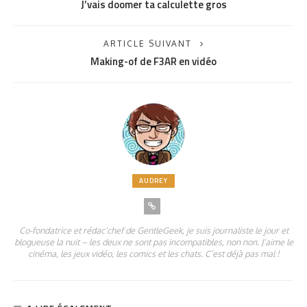
J’vais doomer ta calculette gros
ARTICLE SUIVANT
Making-of de F3AR en vidéo
AUDREY
Co-fondatrice et rédac’chef de GentleGeek, je suis journaliste le jour et
blogueuse la nuit – les deux ne sont pas incompatibles, non non. J’aime le
cinéma, les jeux vidéo, les comics et les chats. C’est déjà pas mal !