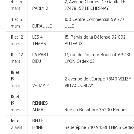
4 et 5
2, Avenue Charles De Gaulle LP
mars
PARLY 2
37478 158 LE CHESNAY
4 et 5
100 Centre Commercial 59 777
mars
EURALILLE
LILLE
11 et 12
LES 4
15, Parvis de la Défense 92 092
mars
TEMPS
PUTEAUX
11 et 12
LA PART
17, rue du Docteur Bouchut 69 431
mars
DIEU
LYON Cedex 03
18 et
19
2 avenue de l’Europe 78140 VELIZY
mars
VELIZY 2
VILLACOUBLAY
18 et
19
RENNES
mars
ALMA
Rue du Bosphore 35200 Rennes
1er et
BELLE
2 avril
EPINE
Belle épine 740 94531 THIAIS Cede