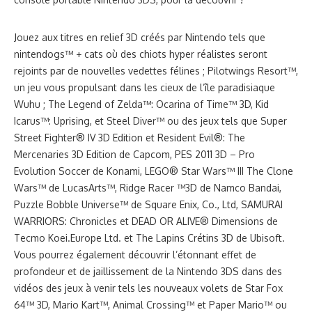
Jouez aux titres en relief 3D créés par Nintendo tels que
nintendogs™ + cats où des chiots hyper réalistes seront
rejoints par de nouvelles vedettes félines ; Pilotwings Resort™,
un jeu vous propulsant dans les cieux de l’île paradisiaque
Wuhu ; The Legend of Zelda™: Ocarina of Time™ 3D, Kid
Icarus™: Uprising, et Steel Diver™ ou des jeux tels que Super
Street Fighter® IV 3D Edition et Resident Evil®: The
Mercenaries 3D Edition de Capcom, PES 2011 3D – Pro
Evolution Soccer de Konami, LEGO® Star Wars™ III The Clone
Wars™ de LucasArts™, Ridge Racer ™3D de Namco Bandai,
Puzzle Bobble Universe™ de Square Enix, Co., Ltd, SAMURAI
WARRIORS: Chronicles et DEAD OR ALIVE® Dimensions de
Tecmo Koei.Europe Ltd. et The Lapins Crétins 3D de Ubisoft.
Vous pourrez également découvrir l’étonnant effet de
profondeur et de jaillissement de la Nintendo 3DS dans des
vidéos des jeux à venir tels les nouveaux volets de Star Fox
64™ 3D, Mario Kart™, Animal Crossing™ et Paper Mario™ ou