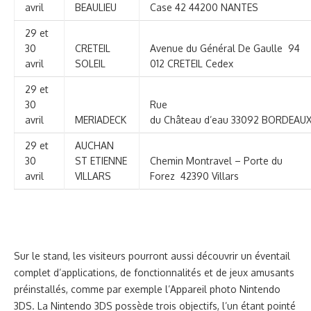
avril
BEAULIEU
Case 42 44200 NANTES
29 et
30
CRETEIL
Avenue du Général De Gaulle 94
avril
SOLEIL
012 CRETEIL Cedex
29 et
30
Rue
avril
MERIADECK
du Château d’eau 33092 BORDEAU
29 et
AUCHAN
30
ST ETIENNE
Chemin Montravel – Porte du
avril
VILLARS
Forez 42390 Villars
Sur le stand, les visiteurs pourront aussi découvrir un éventail
complet d’applications, de fonctionnalités et de jeux amusants
préinstallés, comme par exemple l’Appareil photo Nintendo
3DS. La Nintendo 3DS possède trois objectifs, l’un étant pointé