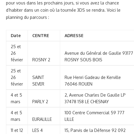
pour vous dans les prochains jours, si vous avez la chance
d’habiter dans un coin où la tournée 3DS se rendra. Voici le
planning du parcours :
Date
CENTRE
ADRESSE
25 et
26
Avenue du Général de Gaulle 9317
février
ROSNY 2
ROSNY SOUS BOIS
25 et
26
SAINT
Rue Henri Gadeau de Kerville
février
SEVER
76046 ROUEN
4 et 5
2, Avenue Charles De Gaulle LP
mars
PARLY 2
37478 158 LE CHESNAY
4 et 5
100 Centre Commercial 59 777
mars
EURALILLE
LILLE
11 et 12
LES 4
15, Parvis de la Défense 92 092