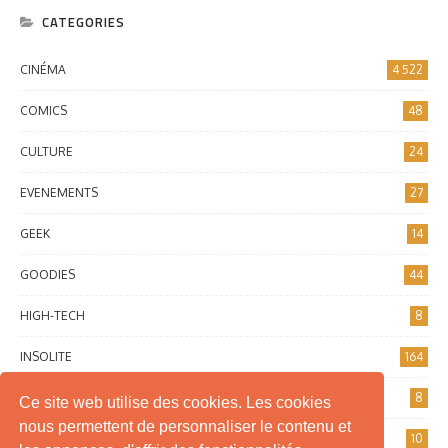
CATEGORIES
CINÉMA
4 522
COMICS
48
CULTURE
24
EVENEMENTS
27
GEEK
14
GOODIES
44
HIGH-TECH
8
INSOLITE
164
INTERNET
8
Ce site web utilise des cookies. Les cookies
nous permettent de personnaliser le contenu et
JEUX DE SOCIÉTÉ
10