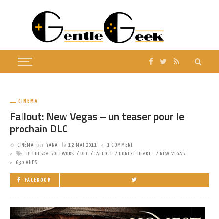
CINÉMA
Fallout: New Vegas – un teaser pour le
prochain DLC
CINÉMA
par
YANA
le
12 MAI 2011
1 COMMENT
BETHESDA SOFTWORK
DLC
FALLOUT
HONEST HEARTS
NEW VEGAS
630 VUES
FACEBOOK