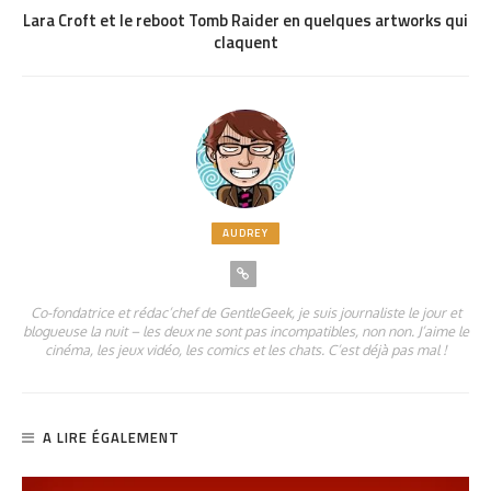
Lara Croft et le reboot Tomb Raider en quelques artworks qui
claquent
AUDREY
Co-fondatrice et rédac’chef de GentleGeek, je suis journaliste le jour et
blogueuse la nuit – les deux ne sont pas incompatibles, non non. J’aime le
cinéma, les jeux vidéo, les comics et les chats. C’est déjà pas mal !
A LIRE ÉGALEMENT