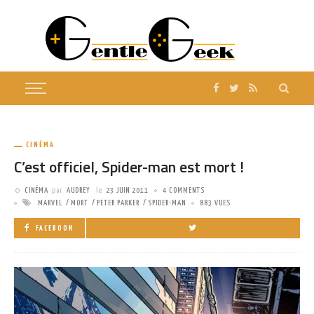
CINÉMA
C’est officiel, Spider-man est mort !
CINÉMA
par
AUDREY
le
23 JUIN 2011
4 COMMENTS
MARVEL
MORT
PETER PARKER
SPIDER-MAN
883 VUES
FACEBOOK