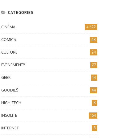
an
CATEGORIES
CINÉMA
4 522
COMICS
48
CULTURE
24
EVENEMENTS
27
GEEK
14
GOODIES
44
HIGH-TECH
8
INSOLITE
164
INTERNET
8