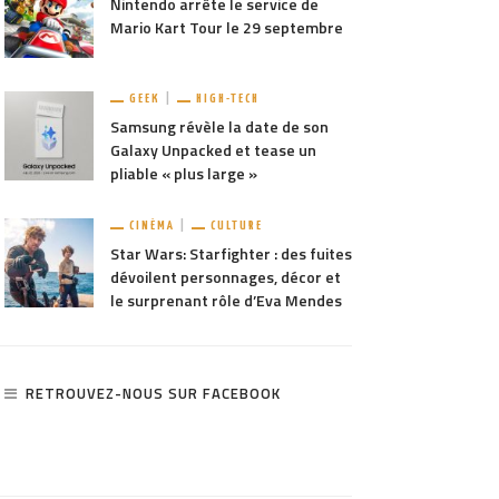
Nintendo arrête le service de
Mario Kart Tour le 29 septembre
GEEK
HIGH-TECH
Samsung révèle la date de son
Galaxy Unpacked et tease un
pliable « plus large »
CINÉMA
CULTURE
Star Wars: Starfighter : des fuites
dévoilent personnages, décor et
le surprenant rôle d’Eva Mendes
RETROUVEZ-NOUS SUR FACEBOOK
TAGER
1.16K
PARTAGER
1.58K
au trailer pour le prochain
[Test PC] Life Is Strange