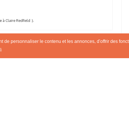
 à Claire Redfield :).
 de personnaliser le contenu et les annonces, d'offrir des foncti
s
-shirt mouillé. le futur GOTY.
ncer à m’intéresser à la serie des Tomb Raider! J’aime bien les T
s !