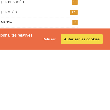
JEUX DE SOCIÉTÉ
10
JEUX VIDÉO
393
MANGA
14
SÉRIES TV
196
onnalités relatives
Refuser
Autoriser les cookies