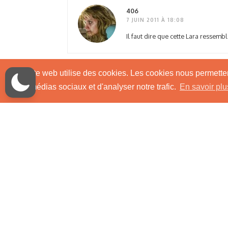
406
7 JUIN 2011 À 18:08
Il faut dire que cette Lara ressemble
Ce site web utilise des cookies. Les cookies nous permettent
BOBBY
aux médias sociaux et d'analyser notre trafic.
En savoir plu
7 JUIN 2011 À 19:49
tomb uncharted raider avec bonus t
LAYJIN
8 JUIN 2011 À 03:36
Moi je dis, que je vais enfin comme
shirt mouillé et les loutres enragée