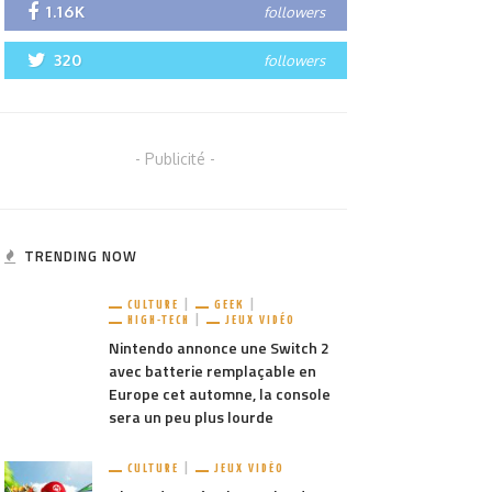
1.16K
followers
320
followers
- Publicité -
TRENDING NOW
CULTURE
GEEK
HIGH-TECH
JEUX VIDÉO
Nintendo annonce une Switch 2
avec batterie remplaçable en
Europe cet automne, la console
sera un peu plus lourde
CULTURE
JEUX VIDÉO