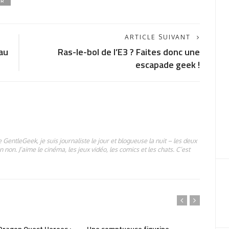
ER
ARTICLE SUIVANT
au
Ras-le-bol de l’E3 ? Faites donc une
escapade geek !
 GentleGeek, je suis journaliste le jour et blogueuse la nuit – les deux
 non. J’aime le cinéma, les jeux vidéo, les comics et les chats. C’est
1.3K
PARTAGER
1.69K
PAR
Dragon Quest Heroes :
Une somptueuse figurine
Nouve