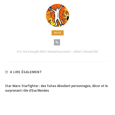
RUSS
It is not enough that I should succeed – others should fail.
A LIRE ÉGALEMENT
PARTAGER
130
Star Wars: Starfighter : des fuites dévoilent personnages, décor et le
surprenant rôle d’Eva Mendes