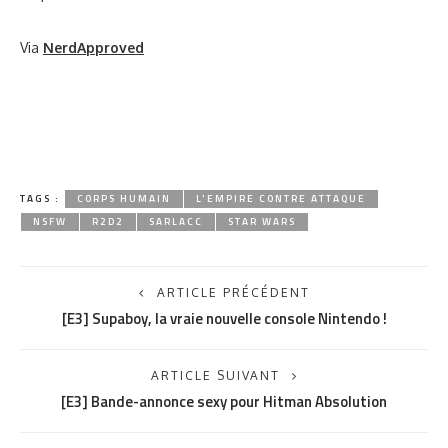
Via
NerdApproved
TAGS :
CORPS HUMAIN
L'EMPIRE CONTRE ATTAQUE
NSFW
R2D2
SARLACC
STAR WARS
ARTICLE PRÉCÉDENT
[E3] Supaboy, la vraie nouvelle console Nintendo !
ARTICLE SUIVANT
[E3] Bande-annonce sexy pour Hitman Absolution