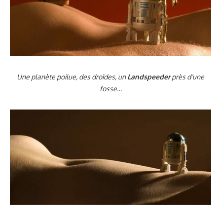
Une planète poilue, des droïdes, un
Landspeeder
près d’une
fosse…