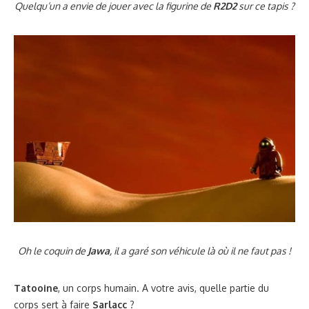
Quelqu’un a envie de jouer avec la figurine de
R2D2
sur ce tapis ?
Oh le coquin de
Jawa
, il a garé son véhicule là où il ne faut pas !
Tatooine
, un corps humain. A votre avis, quelle partie du
corps sert à faire
Sarlacc
?