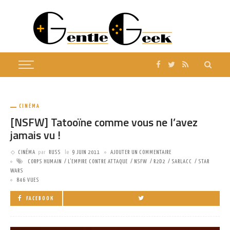
CINÉMA
[NSFW] Tatooïne comme vous ne l’avez
jamais vu !
CINÉMA
par
RUSS
le
9 JUIN 2011
AJOUTER UN COMMENTAIRE
CORPS HUMAIN
L'EMPIRE CONTRE ATTAQUE
NSFW
R2D2
SARLACC
STAR
WARS
846 VUES
FACEBOOK