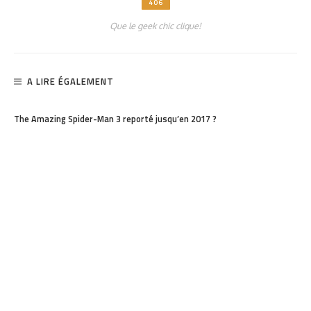
406
Que le geek chic clique!
A LIRE ÉGALEMENT
PARTAGER
1.18K
The Amazing Spider-Man 3 reporté jusqu’en 2017 ?