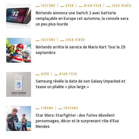
CULTURE
GEEK
HIGH-TECH
JEUX VIDÉO
Nintendo annonce une Switch 2 avec batterie
remplaçable en Europe cet automne, la console sera
un peu plus lourde
CULTURE
JEUX VIDÉO
Nintendo arrête le service de Mario Kart Tour le 29
septembre
GEEK
HIGH-TECH
Samsung révèle la date de son Galaxy Unpacked et
tease un pliable « plus large »
CINÉMA
CULTURE
Star Wars: Starfighter : des fuites dévoilent
personnages, décor et le surprenant rôle d’Eva
Mendes